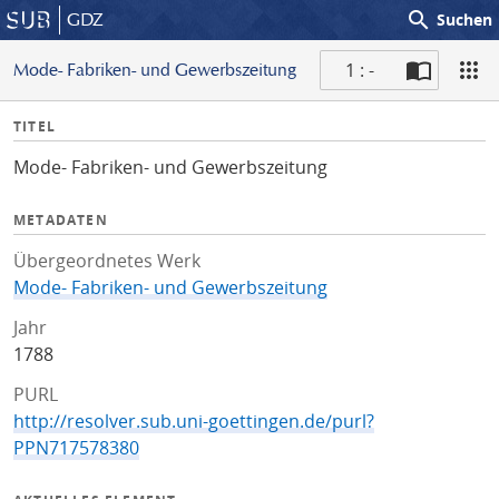
search
GDZ
Suchen
1 : -
Mode- Fabriken- und Gewerbszeitung
S
I
TITEL
c
n
a
Mode- Fabriken- und Gewerbszeitung
f
n
o
METADATEN
Übergeordnetes Werk
Mode- Fabriken- und Gewerbszeitung
Jahr
1788
PURL
http://resolver.sub.uni-goettingen.de/purl?
PPN717578380