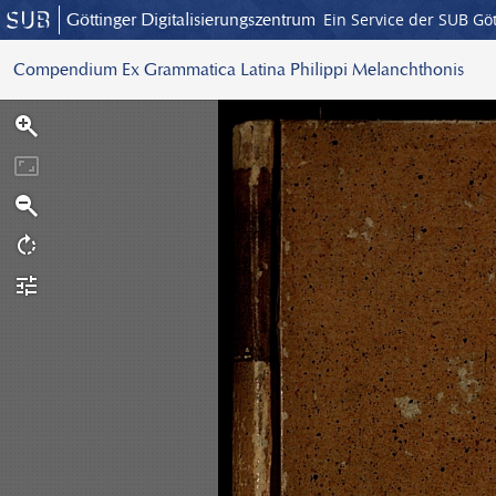
Göttinger Digitalisierungszentrum
Ein Service der SUB Gö
Compendium Ex Grammatica Latina Philippi Melanchthonis
S
c
a
n