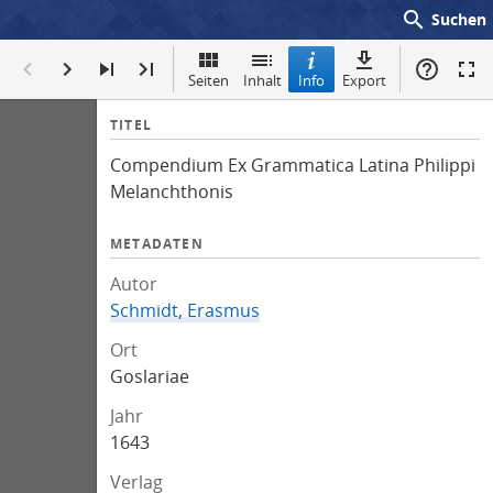
search
Suchen
Seiten
Inhalt
Info
Export
I
TITEL
n
Compendium Ex Grammatica Latina Philippi
f
Melanchthonis
o
METADATEN
Autor
Schmidt, Erasmus
Ort
Goslariae
Jahr
1643
Verlag