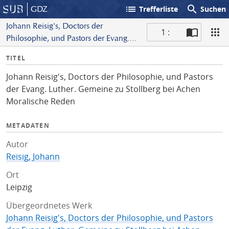
list
search
GDZ
Trefferliste
Suchen
Johann Reisig's, Doctors der
1 :
Philosophie, und Pastors der Evang.
S
Luther. Gemeine zu Stollberg bei
I
TITEL
c
Achen Moralische Reden
n
a
Johann Reisig's, Doctors der Philosophie, und Pastors
f
n
der Evang. Luther. Gemeine zu Stollberg bei Achen
o
Moralische Reden
METADATEN
Autor
Reisig, Johann
Ort
Leipzig
Übergeordnetes Werk
Johann Reisig's, Doctors der Philosophie, und Pastors