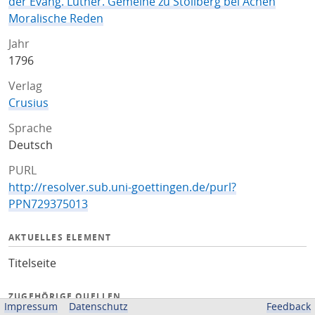
der Evang. Luther. Gemeine zu Stollberg bei Achen
Moralische Reden
Jahr
1796
Verlag
Crusius
Sprache
Deutsch
PURL
http://resolver.sub.uni-goettingen.de/purl?
PPN729375013
AKTUELLES ELEMENT
Titelseite
ZUGEHÖRIGE QUELLEN
Impressum
Datenschutz
Feedback