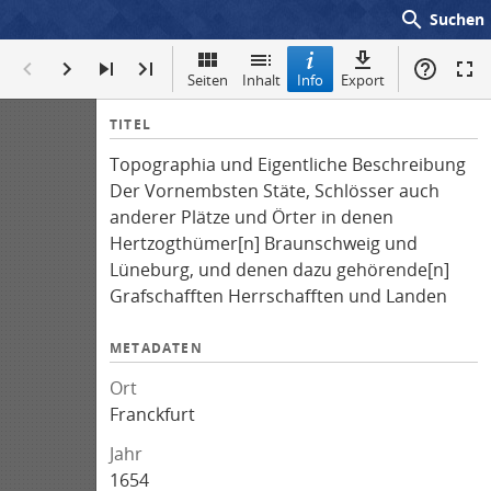
search
Suchen
Seiten
Inhalt
Info
Export
I
TITEL
n
Topographia und Eigentliche Beschreibung
f
Der Vornembsten Stäte, Schlösser auch
o
anderer Plätze und Örter in denen
Hertzogthümer[n] Braunschweig und
Lüneburg, und denen dazu gehörende[n]
Grafschafften Herrschafften und Landen
METADATEN
Ort
Franckfurt
Jahr
1654