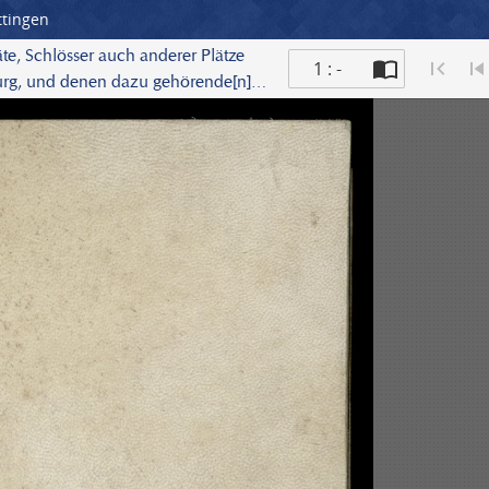
ttingen
e, Schlösser auch anderer Plätze
1 : -
urg, und denen dazu gehörende[n]