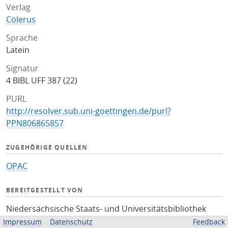
Verlag
Cölerus
Sprache
Latein
Signatur
4 BIBL UFF 387 (22)
PURL
http://resolver.sub.uni-goettingen.de/purl?
PPN806865857
ZUGEHÖRIGE QUELLEN
OPAC
BEREITGESTELLT VON
Niedersächsische Staats- und Universitätsbibliothek
Göttingen
Impressum
Datenschutz
Feedback