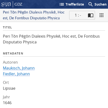
list
search
GDZ
Trefferliste
Suchen
Peri Tōn Pēgōn Dialexis Physikē, Hoc
1 : -
est, De Fontibus Disputatio Physica
S
I
TITEL
c
n
a
Peri Tōn Pēgōn Dialexis Physikē, Hoc est, De Fontibus
f
n
Disputatio Physica
o
METADATEN
Autoren
Maukisch, Johann
Fiedler, Johann
Ort
Lipsiae
Jahr
1646