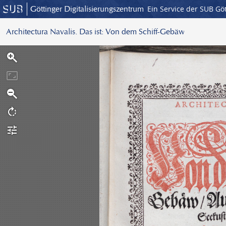
Göttinger Digitalisierungszentrum
Ein Service der SUB Gö
Architectura Navalis. Das ist: Von dem Schiff-Gebäw
S
c
a
n