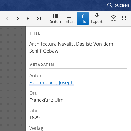
search
Suchen
Seiten
Inhalt
Info
Export
I
TITEL
n
Architectura Navalis. Das ist: Von dem
f
Schiff-Gebäw
o
METADATEN
Autor
Furttenbach, Joseph
Ort
Franckfurt; Ulm
Jahr
1629
Verlag