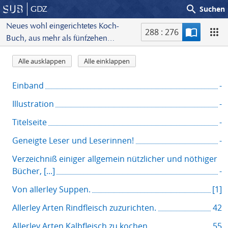
search
GDZ
Suchen
Neues wohl eingerichtetes Koch-
288 : 276
Buch, aus mehr als fünfzehen
S
hundert Speisen bestehend, oder
I
Alle ausklappen
Alle einklappen
c
aufrichtige und bewährte
n
a
Nachrichten von allem ersinnlichen
h
Einband
-
n
Koch- und Backwerk
a
Illustration
-
l
t
Titelseite
-
s
Geneigte Leser und Leserinnen!
-
v
e
Verzeichniß einiger allgemein nützlicher und nöthiger
r
Bücher, [...]
-
z
Von allerley Suppen.
[1]
e
i
Allerley Arten Rindfleisch zuzurichten.
42
c
Allerley Arten Kalbfleisch zu kochen
55