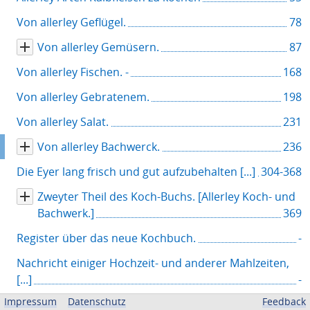
h
n
Von allerley Geflügel.
78
i
Von allerley Gemüsern.
87
s
Von allerley Fischen. -
168
Von allerley Gebratenem.
198
Von allerley Salat.
231
Von allerley Bachwerck.
236
Die Eyer lang frisch und gut aufzubehalten [...]
304-368
Zweyter Theil des Koch-Buchs. [Allerley Koch- und
Bachwerk.]
369
Register über das neue Kochbuch.
-
Nachricht einiger Hochzeit- und anderer Mahlzeiten,
[...]
-
Impressum
Datenschutz
Feedback
Einband
-