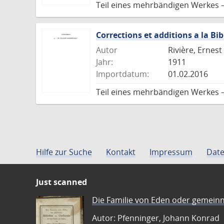
Teil eines mehrbändigen Werkes 
Corrections et additions a la Bi
Autor
Rivière, Ernest
Jahr:
1911
Importdatum:
01.02.2016
Teil eines mehrbändigen Werkes 
Hilfe zur Suche
Kontakt
Impressum
Date
Just scanned
Die Familie von Eden oder gemeinn
Autor: Pfenninger, Johann Konrad