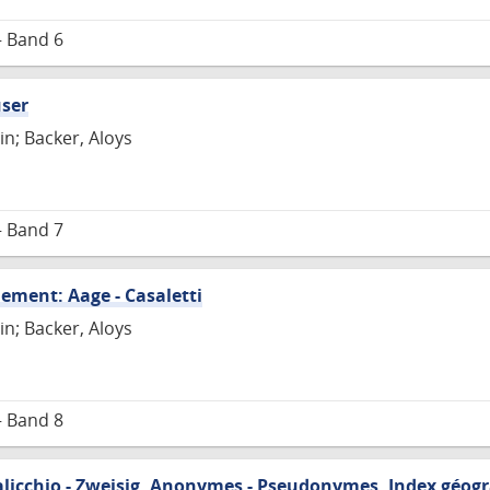
– Band 6
user
in; Backer, Aloys
– Band 7
lement: Aage - Casaletti
in; Backer, Aloys
– Band 8
licchio - Zweisig, Anonymes - Pseudonymes, Index géogr