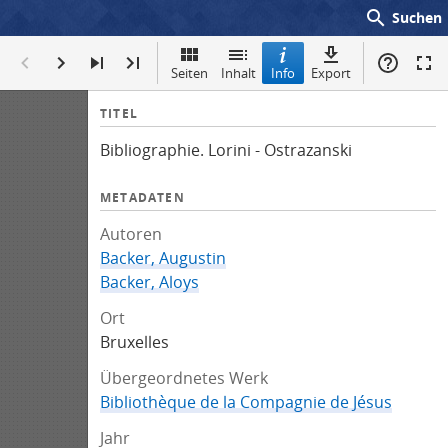
search
Suchen
Seiten
Inhalt
Info
Export
I
TITEL
n
Bibliographie. Lorini - Ostrazanski
f
o
METADATEN
Autoren
Backer, Augustin
Backer, Aloys
Ort
Bruxelles
Übergeordnetes Werk
Bibliothèque de la Compagnie de Jésus
Jahr