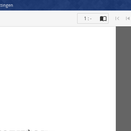
ttingen
1 : -