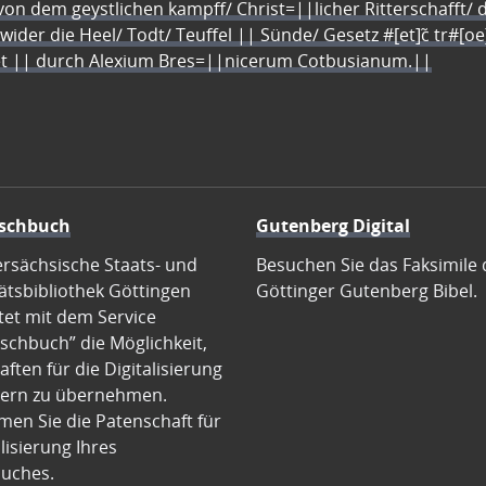
n dem geystlichen kampff/ Christ=||licher Ritterschafft/ da
 wider die Heel/ Todt/ Teuffel || Sünde/ Gesetz #[et]c̃ tr#[o
let || durch Alexium Bres=||nicerum Cotbusianum.||
schbuch
Gutenberg Digital
ersächsische Staats- und
Besuchen Sie das Faksimile 
ätsbibliothek Göttingen
Göttinger Gutenberg Bibel.
tet mit dem Service
schbuch” die Möglichkeit,
ften für die Digitalisierung
ern zu übernehmen.
en Sie die Patenschaft für
alisierung Ihres
uches.