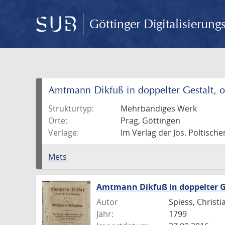
Göttinger Digitalisierun
Amtmann Dikfuß in doppelter Gestalt, o
Strukturtyp:
Mehrbändiges Werk
Orte:
Prag, Göttingen
Verlage:
Im Verlag der Jos. Poltisc
Mets
Amtmann Dikfuß in doppelter Ge
Autor
Spiess, Christi
Jahr:
1799