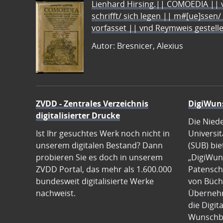
Lienhard Hirsing.|| COMOEDIA || vo
schrifft/ sich legen || m#[ue]ssen/
vorfasset || vnd Reymweis gestel
Autor: Bresnicer, Alexius
ZVDD - Zentrales Verzeichnis
DigiWun
digitalisierter Drucke
Die Nied
Ist Ihr gesuchtes Werk noch nicht in
Universit
unserem digitalen Bestand? Dann
(SUB) bie
probieren Sie es doch in unserem
„DigiWun
ZVDD Portal, das mehr als 1.600.000
Patenscha
bundesweit digitalisierte Werke
von Büch
nachweist.
Übernehm
die Digit
Wunschb