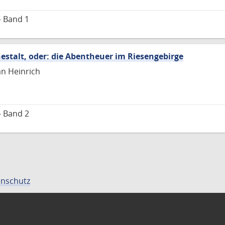
– Band 1
stalt, oder: die Abentheuer im Riesengebirge
an Heinrich
– Band 2
nschutz