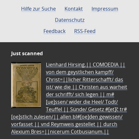
Hilfe zur Suche
Kontakt
Impressum
Datenschutz
Feedback
RSS-Feed
Just scanned
Lienhard Hirsing.|| COMOEDIA ||
von dem geystlichen kampff/
Christ=||licher Ritterschafft/ das
ist/ wie die || Christen aus warheit
der schrifft/ sich legen || m#
[ue]ssen/ wider die Heel/ Todt/
Teuffel || Sünde/ Gesetz #[et]c̃ tr#
[oe]stlich zulesen/|| allen bl#[oe]den gewissen/
vorfasset || vnd Reymweis gestellet || durch
Alexium Bres=||nicerum Cotbusianum.||