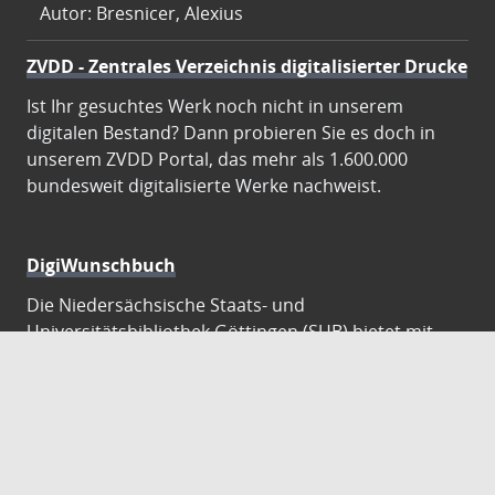
Autor: Bresnicer, Alexius
ZVDD - Zentrales Verzeichnis digitalisierter Drucke
Ist Ihr gesuchtes Werk noch nicht in unserem
digitalen Bestand? Dann probieren Sie es doch in
unserem ZVDD Portal, das mehr als 1.600.000
bundesweit digitalisierte Werke nachweist.
DigiWunschbuch
Die Niedersächsische Staats- und
Universitätsbibliothek Göttingen (SUB) bietet mit
dem Service „DigiWunschbuch” die Möglichkeit,
Patenschaften für die Digitalisierung von Büchern zu
übernehmen. Übernehmen Sie die Patenschaft für
die Digitalisierung Ihres Wunschbuches.