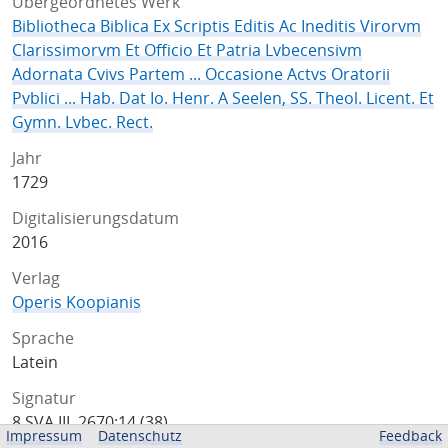
Übergeordnetes Werk
Bibliotheca Biblica Ex Scriptis Editis Ac Ineditis Virorvm
Clarissimorvm Et Officio Et Patria Lvbecensivm
Adornata Cvivs Partem ... Occasione Actvs Oratorii
Pvblici ... Hab. Dat Io. Henr. A Seelen, SS. Theol. Licent. Et
Gymn. Lvbec. Rect.
Jahr
1729
Digitalisierungsdatum
2016
Verlag
Operis Koopianis
Sprache
Latein
Signatur
8 SVA III, 2670:14 (38)
Impressum
Datenschutz
Feedback