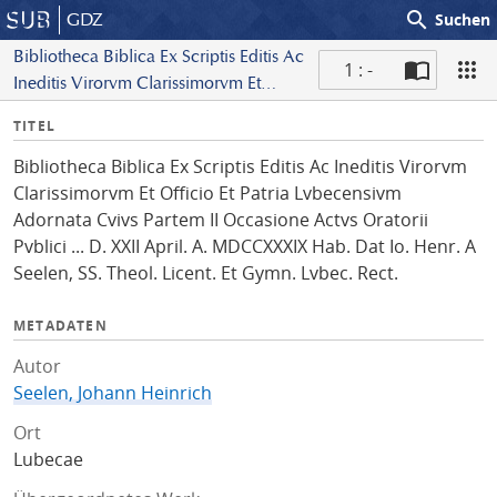
search
GDZ
Suchen
Bibliotheca Biblica Ex Scriptis Editis Ac
1 : -
Ineditis Virorvm Clarissimorvm Et
S
Officio Et Patria Lvbecensivm
I
TITEL
c
Adornata Cvivs Partem II Occasione
n
a
Actvs Oratorii Pvblici ... D. XXII April.
Bibliotheca Biblica Ex Scriptis Editis Ac Ineditis Virorvm
f
n
A. MDCCXXXIX Hab. Dat Io. Henr. A
Clarissimorvm Et Officio Et Patria Lvbecensivm
o
Seelen, SS. Theol. Licent. Et Gymn.
Adornata Cvivs Partem II Occasione Actvs Oratorii
Lvbec. Rect.
Pvblici ... D. XXII April. A. MDCCXXXIX Hab. Dat Io. Henr. A
Seelen, SS. Theol. Licent. Et Gymn. Lvbec. Rect.
METADATEN
Autor
Seelen, Johann Heinrich
Ort
Lubecae