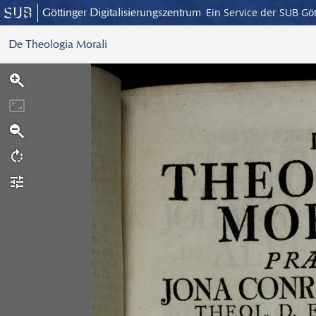
Göttinger Digitalisierungszentrum
Ein Service der SUB Gö
De Theologia Morali
S
c
a
n