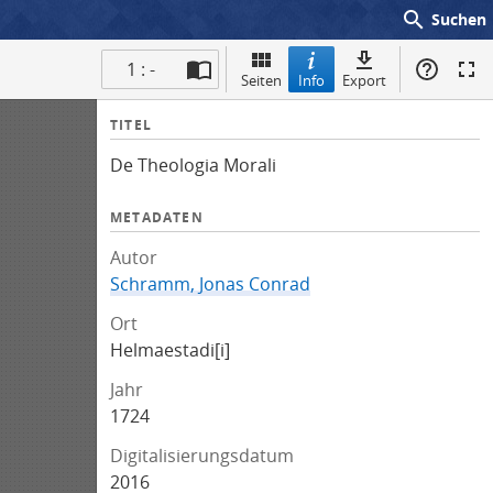
search
Suchen
1 : -
Seiten
Info
Export
I
TITEL
n
De Theologia Morali
f
o
METADATEN
Autor
Schramm, Jonas Conrad
Ort
Helmaestadi[i]
Jahr
1724
Digitalisierungsdatum
2016