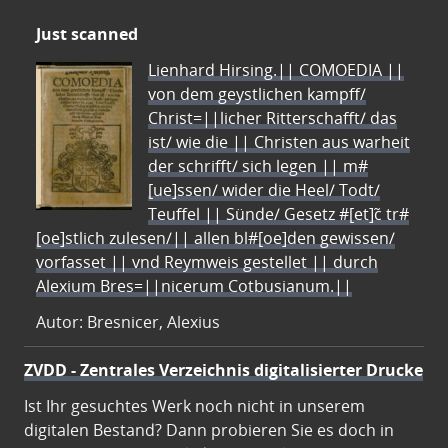
Just scanned
Lienhard Hirsing.|| COMOEDIA ||
von dem geystlichen kampff/
Christ=||licher Ritterschafft/ das
ist/ wie die || Christen aus warheit
der schrifft/ sich legen || m#
[ue]ssen/ wider die Heel/ Todt/
Teuffel || Sünde/ Gesetz #[et]c̃ tr#
[oe]stlich zulesen/|| allen bl#[oe]den gewissen/
vorfasset || vnd Reymweis gestellet || durch
Alexium Bres=||nicerum Cotbusianum.||
Autor: Bresnicer, Alexius
ZVDD - Zentrales Verzeichnis digitalisierter Drucke
Ist Ihr gesuchtes Werk noch nicht in unserem
digitalen Bestand? Dann probieren Sie es doch in