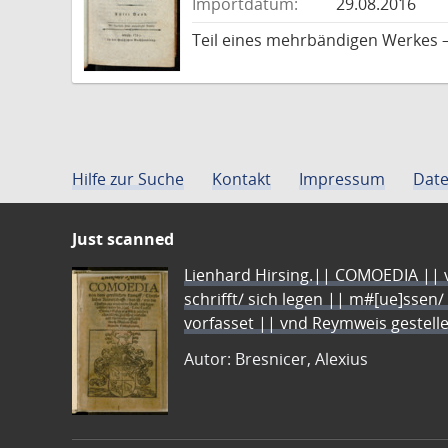
Importdatum:
29.08.2016
Teil eines mehrbändigen Werkes 
Hilfe zur Suche
Kontakt
Impressum
Date
Just scanned
Lienhard Hirsing.|| COMOEDIA || vo
schrifft/ sich legen || m#[ue]ssen/
vorfasset || vnd Reymweis gestel
Autor: Bresnicer, Alexius