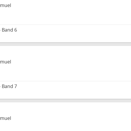
amuel
– Band 6
amuel
– Band 7
amuel