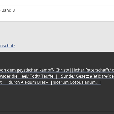
– Band 8
nschutz
n dem geystlichen kampff/ Christ=||licher Ritterschafft/ da
 wider die Heel/ Todt/ Teuffel || Sünde/ Gesetz #[et]c̃ tr#[o
let || durch Alexium Bres=||nicerum Cotbusianum.||