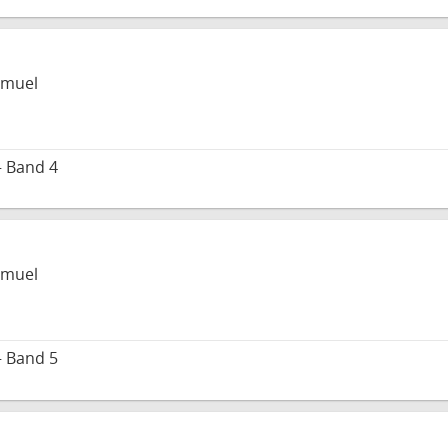
amuel
– Band 4
amuel
– Band 5