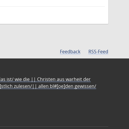
Feedback
RSS-Feed
s ist/ wie die || Christen aus warheit der
e]stlich zulesen/|| allen bl#[oe]den gewissen/