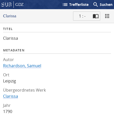
list
search
GDZ
Trefferliste
Suchen
1 : -
Clarissa
S
I
TITEL
c
n
a
Clarissa
f
n
o
METADATEN
Autor
Richardson, Samuel
Ort
Leipzig
Übergeordnetes Werk
Clarissa
Jahr
1790