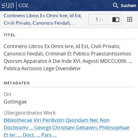
search
GDZ
Suchen
Continens Libros Ex Omni Ivre, Id Est,
1 : -
Civili Privato, Canonico Fevdali,
S
Criminali Et Pvblico Praestantissimos
I
TITEL
c
Qvorvm Apparatvs A Die Inde XVI.
n
a
Avgvsti MDCCLXXIII. ... Pvblica
Continens Libros Ex Omni Ivre, Id Est, Civili Privato,
f
n
Avctionis Lege Divendetvr
Canonico Fevdali, Criminali Et Pvblico Praestantissimos
o
Qvorvm Apparatvs A Die Inde XVI. Avgvsti MDCCLXXIII. ...
Pvblica Avctionis Lege Divendetvr
METADATEN
Ort
Gottingae
Übergeordnetes Werk
Bibliothecae Viri Perillvstri Qvondam Nec Non
Doctissimi ... Georgii Christiani Gebaveri, Philosophiae
Et Ivr. ... Doct. ... Pars ...