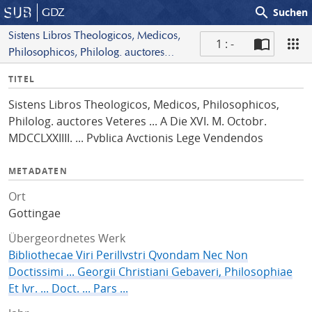
search
GDZ
Suchen
Sistens Libros Theologicos, Medicos,
1 : -
Philosophicos, Philolog. auctores
S
Veteres ... A Die XVI. M. Octobr.
I
TITEL
c
MDCCLXXIIII. ... Pvblica Avctionis
n
a
Lege Vendendos
Sistens Libros Theologicos, Medicos, Philosophicos,
f
n
Philolog. auctores Veteres ... A Die XVI. M. Octobr.
o
MDCCLXXIIII. ... Pvblica Avctionis Lege Vendendos
METADATEN
Ort
Gottingae
Übergeordnetes Werk
Bibliothecae Viri Perillvstri Qvondam Nec Non
Doctissimi ... Georgii Christiani Gebaveri, Philosophiae
Et Ivr. ... Doct. ... Pars ...