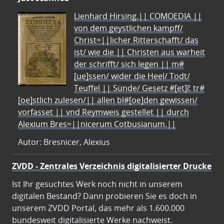
Lienhard Hirsing.|| COMOEDIA ||
von dem geystlichen kampff/
Christ=||licher Ritterschafft/ das
ist/ wie die || Christen aus warheit
der schrifft/ sich legen || m#
[ue]ssen/ wider die Heel/ Todt/
Teuffel || Sünde/ Gesetz #[et]c̃ tr#
[oe]stlich zulesen/|| allen bl#[oe]den gewissen/
vorfasset || vnd Reymweis gestellet || durch
Alexium Bres=||nicerum Cotbusianum.||
Autor: Bresnicer, Alexius
ZVDD - Zentrales Verzeichnis digitalisierter Drucke
Ist Ihr gesuchtes Werk noch nicht in unserem
digitalen Bestand? Dann probieren Sie es doch in
unserem ZVDD Portal, das mehr als 1.600.000
bundesweit digitalisierte Werke nachweist.