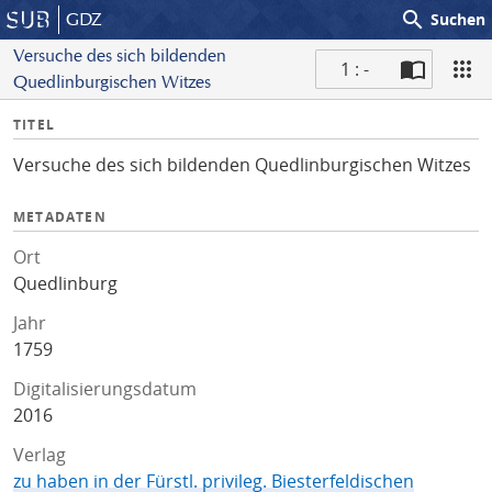
search
GDZ
Suchen
Versuche des sich bildenden
1 : -
Quedlinburgischen Witzes
S
I
TITEL
c
n
a
Versuche des sich bildenden Quedlinburgischen Witzes
f
n
o
METADATEN
Ort
Quedlinburg
Jahr
1759
Digitalisierungsdatum
2016
Verlag
zu haben in der Fürstl. privileg. Biesterfeldischen