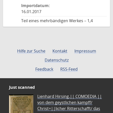
Importdatum:
16.01.2017
Teil eines mehrbändigen Werkes – 1,4
Hilfe zur Suche
Kontakt
Impressum
Datenschutz
Feedback
RSS-Feed
Just scanned
Lienhard Hirsing.|| COMOEDIA ||
von dem geystlichen kampff/
Christ=||licher Ritterschafft/ das