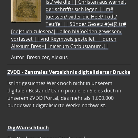
ist/ wie die || Christen aus warheit
der schrifft/ sich legen || m#
[ue]ssen/ wider die Heel/ Todt/
Teuffel || Sünde/ Gesetz #[et]c̃ tr#
[oe]stlich zulesen/|| allen bl#[oe]den gewissen/
vorfasset || vnd Reymweis gestellet || durch
Alexium Bres=||nicerum Cotbusianum.||
Autor: Bresnicer, Alexius
ZVDD - Zentrales Verzeichnis digitalisierter Drucke
Ist Ihr gesuchtes Werk noch nicht in unserem
digitalen Bestand? Dann probieren Sie es doch in
unserem ZVDD Portal, das mehr als 1.600.000
bundesweit digitalisierte Werke nachweist.
DigiWunschbuch