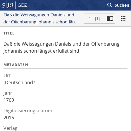
search
GDZ
Suchen
Daß die Weissagungen Daniels und
1 : [1]
der Offenbarung Johannis schon längst
S
erfüllet sind
I
TITEL
c
n
a
Daß die Weissagungen Daniels und der Offenbarung
f
n
Johannis schon längst erfüllet sind
o
METADATEN
Ort
[Deutschland?]
Jahr
1769
Digitalisierungsdatum
2016
Verlag