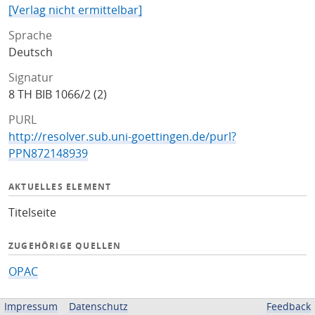
[Verlag nicht ermittelbar]
Sprache
Deutsch
Signatur
8 TH BIB 1066/2 (2)
PURL
http://resolver.sub.uni-goettingen.de/purl?
PPN872148939
AKTUELLES ELEMENT
Titelseite
ZUGEHÖRIGE QUELLEN
OPAC
BEREITGESTELLT VON
Impressum
Datenschutz
Feedback