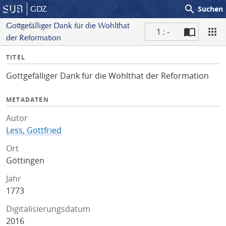
search
GDZ
Suchen
Gottgefälliger Dank für die Wohlthat
1 : -
der Reformation
S
I
TITEL
c
n
a
Gottgefälliger Dank für die Wohlthat der Reformation
f
n
o
METADATEN
Autor
Less, Gottfried
Ort
Göttingen
Jahr
1773
Digitalisierungsdatum
2016