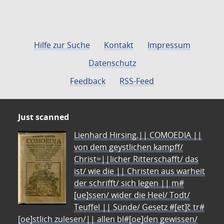
Hilfe zur Suche
Kontakt
Impressum
Datenschutz
Feedback
RSS-Feed
Just scanned
Lienhard Hirsing.|| COMOEDIA ||
von dem geystlichen kampff/
Christ=||licher Ritterschafft/ das
ist/ wie die || Christen aus warheit
der schrifft/ sich legen || m#
[ue]ssen/ wider die Heel/ Todt/
Teuffel || Sünde/ Gesetz #[et]c̃ tr#
[oe]stlich zulesen/|| allen bl#[oe]den gewissen/