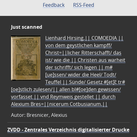
Feedback
RSS-Feed
Just scanned
Lienhard Hirsing.|| COMOEDIA ||
von dem geystlichen kampff/
Christ=||licher Ritterschafft/ das
ist/ wie die || Christen aus warheit
der schrifft/ sich legen || m#
[ue]ssen/ wider die Heel/ Todt/
Teuffel || Sünde/ Gesetz #[et]c̃ tr#
[oe]stlich zulesen/|| allen bl#[oe]den gewissen/
vorfasset || vnd Reymweis gestellet || durch
Alexium Bres=||nicerum Cotbusianum.||
Autor: Bresnicer, Alexius
ZVDD - Zentrales Verzeichnis digitalisierter Drucke