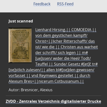
Feedback
RSS-Feed
Just scanned
Lienhard Hirsing.|| COMOEDIA ||
von dem geystlichen kampff/
Christ=||licher Ritterschafft/ das
ist/ wie die || Christen aus warheit
der schrifft/ sich legen || m#
[ue]ssen/ wider die Heel/ Todt/
Teuffel || Sünde/ Gesetz #[et]c̃ tr#
[oe]stlich zulesen/|| allen bl#[oe]den gewissen/
vorfasset || vnd Reymweis gestellet || durch
Alexium Bres=||nicerum Cotbusianum.||
Autor: Bresnicer, Alexius
ZVDD - Zentrales Verzeichnis digitalisierter Drucke