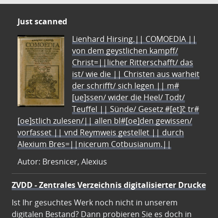
Just scanned
Lienhard Hirsing.|| COMOEDIA ||
von dem geystlichen kampff/
Christ=||licher Ritterschafft/ das
ist/ wie die || Christen aus warheit
der schrifft/ sich legen || m#
[ue]ssen/ wider die Heel/ Todt/
Teuffel || Sünde/ Gesetz #[et]c̃ tr#
[oe]stlich zulesen/|| allen bl#[oe]den gewissen/
vorfasset || vnd Reymweis gestellet || durch
Alexium Bres=||nicerum Cotbusianum.||
Autor: Bresnicer, Alexius
ZVDD - Zentrales Verzeichnis digitalisierter Drucke
Ist Ihr gesuchtes Werk noch nicht in unserem
digitalen Bestand? Dann probieren Sie es doch in