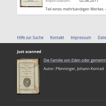
Importdatum:
02.06.2017
Teil eines mehrbändigen Werkes 
Hilfe zur Suche
Kontakt
Impressum
Date
Just scanned
Die Familie von Eden oder gemeinn
Autor: Pfenninger, Johann Konrad