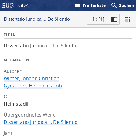
list
search
GDZ
Trefferliste
Suchen
1 : [1]
Dissertatio Juridica ... De Silentio
S
I
TITEL
c
n
a
Dissertatio Juridica ... De Silentio
f
n
o
METADATEN
Autoren
Winter, Johann Christian
Gynander, Heinrich Jacob
Ort
Helmstadii
Übergeordnetes Werk
Dissertatio Juridica ... De Silentio
Jahr