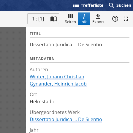
list
search
Trefferliste
Suchen
1 : [1]
Seiten
Info
Export
I
TITEL
n
Dissertatio Juridica ... De Silentio
f
o
METADATEN
Autoren
Winter, Johann Christian
Gynander, Heinrich Jacob
Ort
Helmstadii
Übergeordnetes Werk
Dissertatio Juridica ... De Silentio
Jahr