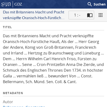
search
GDZ
Suchen
Das mit Britanniens Macht und Pracht
1 : -
verknüpffte Oranisch-Hoch-Fürstliche
S
Hauß, Als der ... Herr Georg der
I
TITEL
c
Andere, König von Groß-Britannien,
n
a
Franckreich und Irrland ... Hertzog zu
Das mit Britanniens Macht und Pracht verknüpffte
f
n
Braunschweig und Lüneburg ... Dem ...
Oranisch-Hoch-Fürstliche Hauß, Als der ... Herr Georg
o
Herrn Wilhelm Carl Henrich Friso,
der Andere, König von Groß-Britannien, Franckreich
Fürsten zu Oranien ... Seine ... Cron-
und Irrland ... Hertzog zu Braunschweig und Lüneburg ...
Printzeßin Anna Die Zierde, und
Dem ... Herrn Wilhelm Carl Henrich Friso, Fürsten zu
Schmuck des Englischen Thrones Den
Oranien ... Seine ... Cron-Printzeßin Anna Die Zierde, und
1734. in höchster Galla ... vermählen
Schmuck des Englischen Thrones Den 1734. in höchster
ließ ... bewundert Von ... Const.
Galla ... vermählen ließ ... bewundert Von ... Const.
Bellermann, Sch. Münd. Sen. Coll.
Bellermann, Sch. Münd. Sen. Coll. & Cant.
& Cant.
METADATEN
Autor