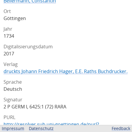
Bellermann, Constantin
Ort
Göttingen
Jahr
1734
Digitalisierungsdatum
2017
Verlag
druckts Johann Friedrich Hager, E.E. Raths Buchdrucker.
Sprache
Deutsch
Signatur
2 P GERM I, 6425:1 (72) RARA
PURL
http://resolver.sub.uni-goettingen.de/purl?
Impressum
Datenschutz
Feedback
PPN881362166