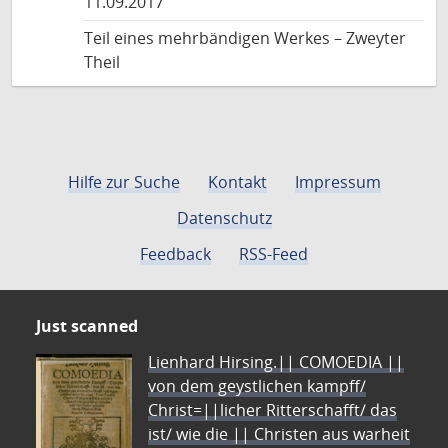
11.09.2017
Teil eines mehrbändigen Werkes – Zweyter
Theil
Hilfe zur Suche
Kontakt
Impressum
Datenschutz
Feedback
RSS-Feed
Just scanned
Lienhard Hirsing.|| COMOEDIA ||
von dem geystlichen kampff/
Christ=||licher Ritterschafft/ das
ist/ wie die || Christen aus warheit