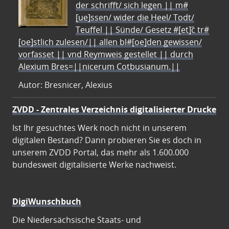
der schrifft/ sich legen || m#
[ue]ssen/ wider die Heel/ Todt/
Teuffel || Sünde/ Gesetz #[et]c̃ tr#
[oe]stlich zulesen/|| allen bl#[oe]den gewissen/
vorfasset || vnd Reymweis gestellet || durch
Alexium Bres=||nicerum Cotbusianum.||
Autor: Bresnicer, Alexius
ZVDD - Zentrales Verzeichnis digitalisierter Drucke
Ist Ihr gesuchtes Werk noch nicht in unserem
digitalen Bestand? Dann probieren Sie es doch in
unserem ZVDD Portal, das mehr als 1.600.000
bundesweit digitalisierte Werke nachweist.
DigiWunschbuch
Die Niedersächsische Staats- und