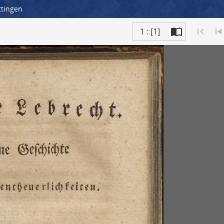
ttingen
1 : [1]