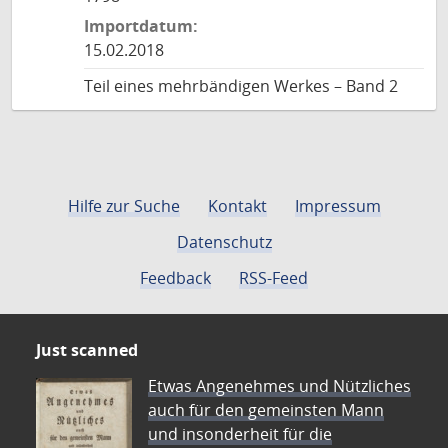
Importdatum:
15.02.2018
Teil eines mehrbändigen Werkes – Band 2
Hilfe zur Suche
Kontakt
Impressum
Datenschutz
Feedback
RSS-Feed
Just scanned
Etwas Angenehmes und Nützliches
auch für den gemeinsten Mann
und insonderheit für die