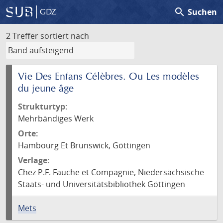
search
Suchen
GDZ
2 Treffer
sortiert nach
Vie Des Enfans Célèbres. Ou Les modèles
du jeune âge
Strukturtyp:
Mehrbändiges Werk
Orte:
Hambourg Et Brunswick, Göttingen
Verlage:
Chez P.F. Fauche et Compagnie, Niedersächsische
Staats- und Universitätsbibliothek Göttingen
Mets