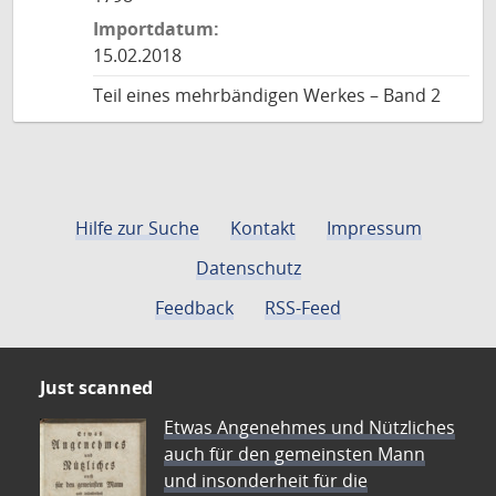
Importdatum:
15.02.2018
Teil eines mehrbändigen Werkes – Band 2
Hilfe zur Suche
Kontakt
Impressum
Datenschutz
Feedback
RSS-Feed
Just scanned
Etwas Angenehmes und Nützliches
auch für den gemeinsten Mann
und insonderheit für die