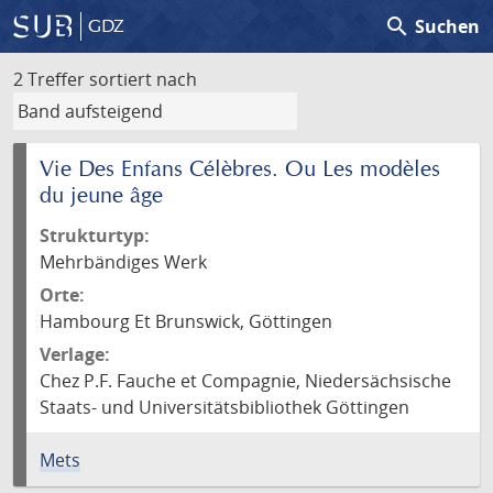
search
Suchen
GDZ
2 Treffer
sortiert nach
Vie Des Enfans Célèbres. Ou Les modèles
du jeune âge
Strukturtyp:
Mehrbändiges Werk
Orte:
Hambourg Et Brunswick, Göttingen
Verlage:
Chez P.F. Fauche et Compagnie, Niedersächsische
Staats- und Universitätsbibliothek Göttingen
Mets