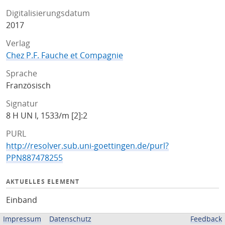
Digitalisierungsdatum
2017
Verlag
Chez P.F. Fauche et Compagnie
Sprache
Französisch
Signatur
8 H UN I, 1533/m [2]:2
PURL
http://resolver.sub.uni-goettingen.de/purl?
PPN887478255
AKTUELLES ELEMENT
Einband
Impressum
Datenschutz
Feedback
ZUGEHÖRIGE QUELLEN