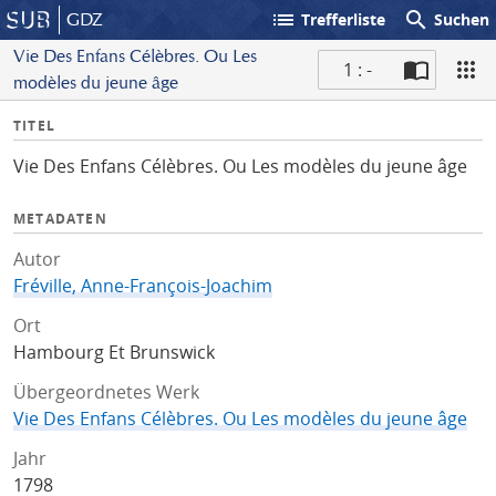
list
search
GDZ
Trefferliste
Suchen
Vie Des Enfans Célèbres. Ou Les
1 : -
modèles du jeune âge
S
I
TITEL
c
n
a
Vie Des Enfans Célèbres. Ou Les modèles du jeune âge
f
n
o
METADATEN
Autor
Fréville, Anne-François-Joachim
Ort
Hambourg Et Brunswick
Übergeordnetes Werk
Vie Des Enfans Célèbres. Ou Les modèles du jeune âge
Jahr
1798