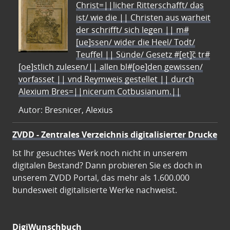
Christ=||licher Ritterschafft/ das
ist/ wie die || Christen aus warheit
der schrifft/ sich legen || m#
[ue]ssen/ wider die Heel/ Todt/
Teuffel || Sünde/ Gesetz #[et]c̃ tr#
[oe]stlich zulesen/|| allen bl#[oe]den gewissen/
vorfasset || vnd Reymweis gestellet || durch
Alexium Bres=||nicerum Cotbusianum.||
Autor: Bresnicer, Alexius
ZVDD - Zentrales Verzeichnis digitalisierter Drucke
Ist Ihr gesuchtes Werk noch nicht in unserem
digitalen Bestand? Dann probieren Sie es doch in
unserem ZVDD Portal, das mehr als 1.600.000
bundesweit digitalisierte Werke nachweist.
DigiWunschbuch