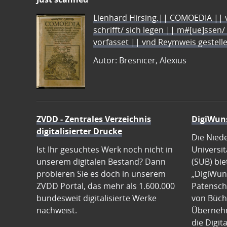
Lienhard Hirsing.|| COMOEDIA || vo
schrifft/ sich legen || m#[ue]ssen/
vorfasset || vnd Reymweis gestel
Autor: Bresnicer, Alexius
ZVDD - Zentrales Verzeichnis
DigiWun
digitalisierter Drucke
Die Nied
Ist Ihr gesuchtes Werk noch nicht in
Universit
unserem digitalen Bestand? Dann
(SUB) bie
probieren Sie es doch in unserem
„DigiWun
ZVDD Portal, das mehr als 1.600.000
Patenscha
bundesweit digitalisierte Werke
von Büch
nachweist.
Übernehm
die Digit