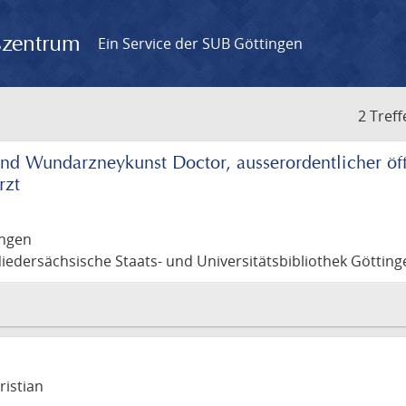
gszentrum
Ein Service der SUB Göttingen
2 Treff
und Wundarzneykunst Doctor, ausserordentlicher öffe
rzt
ingen
 Niedersächsische Staats- und Universitätsbibliothek Götting
ristian