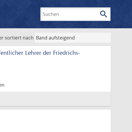
search
Suchen
er
sortiert nach
ntlicher Lehrer der Friedrichs-
en