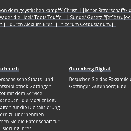
n dem geystlichen kampff/ Christ=||licher Ritterschafft/ da
 wider die Heel/ Todt/ Teuffel || Sünde/ Gesetz #[et]c̃ tr#[o
let || durch Alexium Bres=||nicerum Cotbusianum.||
schbuch
Gutenberg Digital
ersächsische Staats- und
Besuchen Sie das Faksimile 
ätsbibliothek Göttingen
Göttinger Gutenberg Bibel.
tet mit dem Service
schbuch” die Möglichkeit,
ften für die Digitalisierung
ern zu übernehmen.
en Sie die Patenschaft für
alisierung Ihres