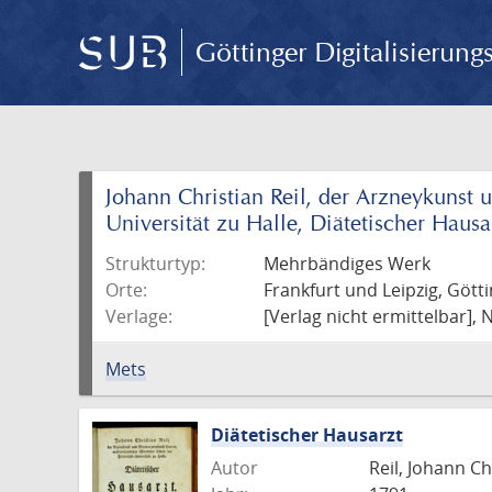
Göttinger Digitalisierun
Johann Christian Reil, der Arzneykunst 
Universität zu Halle, Diätetischer Hausa
Strukturtyp:
Mehrbändiges Werk
Orte:
Frankfurt und Leipzig, Gött
Verlage:
[Verlag nicht ermittelbar],
Mets
Diätetischer Hausarzt
Autor
Reil, Johann Ch