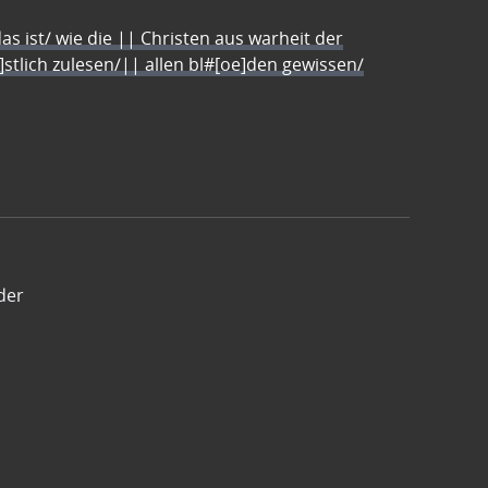
s ist/ wie die || Christen aus warheit der
e]stlich zulesen/|| allen bl#[oe]den gewissen/
der