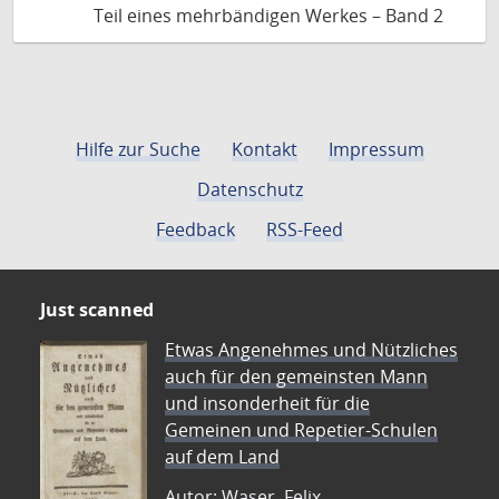
Teil eines mehrbändigen Werkes – Band 2
Hilfe zur Suche
Kontakt
Impressum
Datenschutz
Feedback
RSS-Feed
Just scanned
Etwas Angenehmes und Nützliches
auch für den gemeinsten Mann
und insonderheit für die
Gemeinen und Repetier-Schulen
auf dem Land
Autor: Waser, Felix