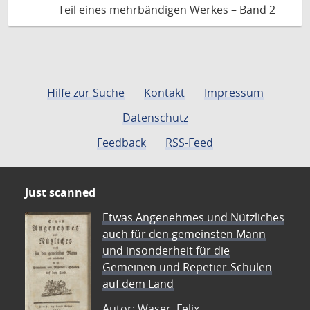
Teil eines mehrbändigen Werkes – Band 2
Hilfe zur Suche
Kontakt
Impressum
Datenschutz
Feedback
RSS-Feed
Just scanned
Etwas Angenehmes und Nützliches
auch für den gemeinsten Mann
und insonderheit für die
Gemeinen und Repetier-Schulen
auf dem Land
Autor: Waser, Felix