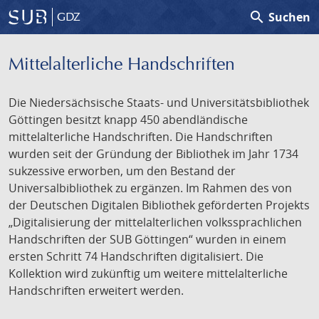
search
Suchen
GDZ
Mittelalterliche Handschriften
Die Niedersächsische Staats- und Universitätsbibliothek
Göttingen besitzt knapp 450 abendländische
mittelalterliche Handschriften. Die Handschriften
wurden seit der Gründung der Bibliothek im Jahr 1734
sukzessive erworben, um den Bestand der
Universalbibliothek zu ergänzen. Im Rahmen des von
der Deutschen Digitalen Bibliothek geförderten Projekts
„Digitalisierung der mittelalterlichen volkssprachlichen
Handschriften der SUB Göttingen“ wurden in einem
ersten Schritt 74 Handschriften digitalisiert. Die
Kollektion wird zukünftig um weitere mittelalterliche
Handschriften erweitert werden.