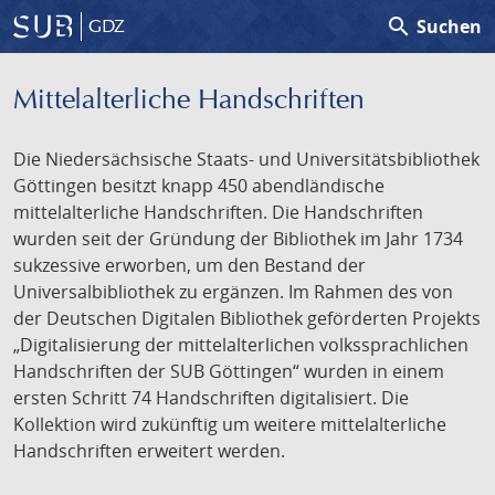
search
Suchen
GDZ
Mittelalterliche Handschriften
Die Niedersächsische Staats- und Universitätsbibliothek
Göttingen besitzt knapp 450 abendländische
mittelalterliche Handschriften. Die Handschriften
wurden seit der Gründung der Bibliothek im Jahr 1734
sukzessive erworben, um den Bestand der
Universalbibliothek zu ergänzen. Im Rahmen des von
der Deutschen Digitalen Bibliothek geförderten Projekts
„Digitalisierung der mittelalterlichen volkssprachlichen
Handschriften der SUB Göttingen“ wurden in einem
ersten Schritt 74 Handschriften digitalisiert. Die
Kollektion wird zukünftig um weitere mittelalterliche
Handschriften erweitert werden.