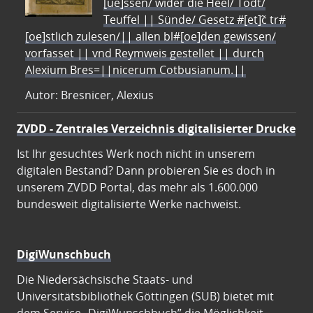
[ue]ssen/ wider die Heel/ Todt/
Teuffel || Sünde/ Gesetz #[et]c̃ tr#
[oe]stlich zulesen/|| allen bl#[oe]den gewissen/
vorfasset || vnd Reymweis gestellet || durch
Alexium Bres=||nicerum Cotbusianum.||
Autor: Bresnicer, Alexius
ZVDD - Zentrales Verzeichnis digitalisierter Drucke
Ist Ihr gesuchtes Werk noch nicht in unserem
digitalen Bestand? Dann probieren Sie es doch in
unserem ZVDD Portal, das mehr als 1.600.000
bundesweit digitalisierte Werke nachweist.
DigiWunschbuch
Die Niedersächsische Staats- und
Universitätsbibliothek Göttingen (SUB) bietet mit