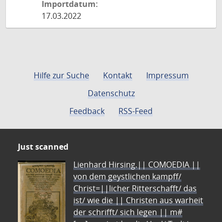
Importdatum:
17.03.2022
Hilfe zur Suche
Kontakt
Impressum
Datenschutz
Feedback
RSS-Feed
Just scanned
Lienhard Hirsing.|| COMOEDIA ||
von dem geystlichen kampff/
Christ=||licher Ritterschafft/ das
ist/ wie die || Christen aus warheit
der schrifft/ sich legen || m#