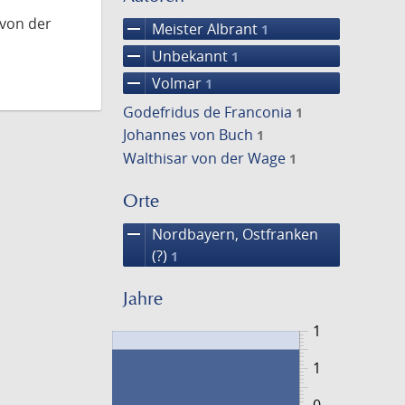
 von der
remove
Meister Albrant
1
remove
Unbekannt
1
remove
Volmar
1
Godefridus de Franconia
1
Johannes von Buch
1
Walthisar von der Wage
1
Orte
remove
Nordbayern, Ostfranken
(?)
1
Jahre
1
1