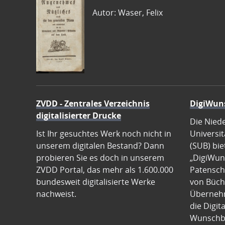
Autor: Waser, Felix
ZVDD - Zentrales Verzeichnis
DigiWun
digitalisierter Drucke
Die Nied
Ist Ihr gesuchtes Werk noch nicht in
Universit
unserem digitalen Bestand? Dann
(SUB) bie
probieren Sie es doch in unserem
„DigiWun
ZVDD Portal, das mehr als 1.600.000
Patenscha
bundesweit digitalisierte Werke
von Büch
nachweist.
Übernehm
die Digit
Wunschb