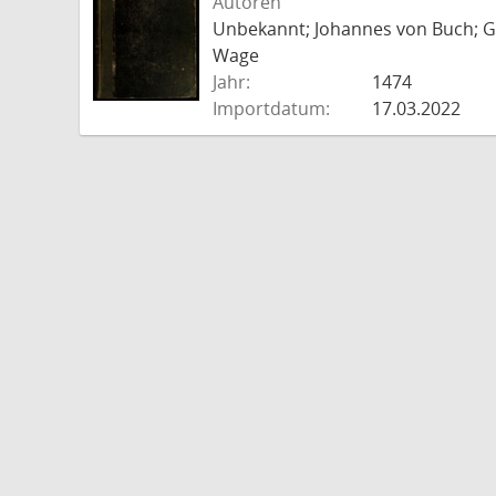
Autoren
Unbekannt; Johannes von Buch; Go
Wage
Jahr:
1474
Importdatum:
17.03.2022