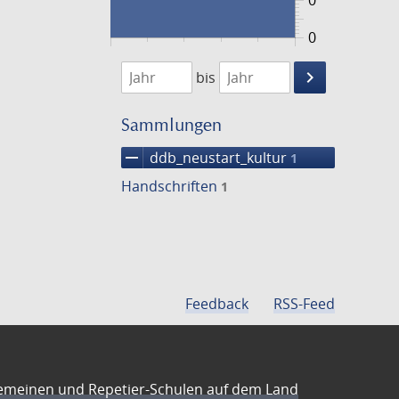
0
0
1474
1475
keyboard_arrow_right
bis
Suche
einschränke
Sammlungen
remove
ddb_neustart_kultur
1
Handschriften
1
Feedback
RSS-Feed
emeinen und Repetier-Schulen auf dem Land