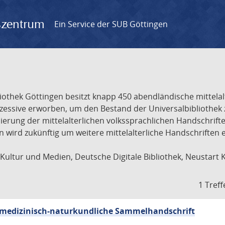
gszentrum
Ein Service der SUB Göttingen
liothek Göttingen besitzt knapp 450 abendländische mittela
ukzessive erworben, um den Bestand der Universalbibliothe
lisierung der mittelalterlichen volkssprachlichen Handschri
ion wird zukünftig um weitere mittelalterliche Handschriften
ultur und Medien, Deutsche Digitale Bibliothek, Neustart 
1 Treff
sch-medizinisch-naturkundliche Sammelhandschrift