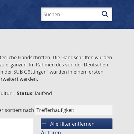
search
Suchen
lterliche Handschriften. Die Handschriften wurden
k zu ergänzen. Im Rahmen des von der Deutschen
ften der SUB Göttingen“ wurden in einem ersten
 erweitert werden.
Kultur |
Status:
laufend
er
sortiert nach
remove
Alle Filter entfernen
Autoren