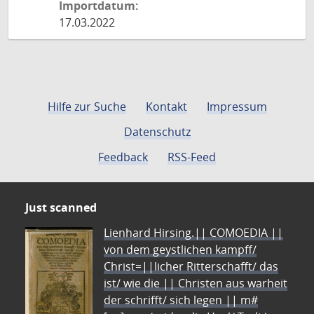
Importdatum:
17.03.2022
Hilfe zur Suche
Kontakt
Impressum
Datenschutz
Feedback
RSS-Feed
Just scanned
Lienhard Hirsing.|| COMOEDIA ||
von dem geystlichen kampff/
Christ=||licher Ritterschafft/ das
ist/ wie die || Christen aus warheit
der schrifft/ sich legen || m#