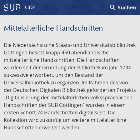
search
Suchen
GDZ
Mittelalterliche Handschriften
Die Niedersächsische Staats- und Universitätsbibliothek
Göttingen besitzt knapp 450 abendländische
mittelalterliche Handschriften. Die Handschriften
wurden seit der Gründung der Bibliothek im Jahr 1734
sukzessive erworben, um den Bestand der
Universalbibliothek zu ergänzen. Im Rahmen des von
der Deutschen Digitalen Bibliothek geförderten Projekts
„Digitalisierung der mittelalterlichen volkssprachlichen
Handschriften der SUB Göttingen“ wurden in einem
ersten Schritt 74 Handschriften digitalisiert. Die
Kollektion wird zukünftig um weitere mittelalterliche
Handschriften erweitert werden.