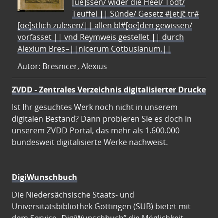
[ue]ssen/ wider die Heel/ Todt/
Teuffel || Sünde/ Gesetz #[et]c̃ tr#
[oe]stlich zulesen/|| allen bl#[oe]den gewissen/
vorfasset || vnd Reymweis gestellet || durch
Alexium Bres=||nicerum Cotbusianum.||
Autor: Bresnicer, Alexius
ZVDD - Zentrales Verzeichnis digitalisierter Drucke
Ist Ihr gesuchtes Werk noch nicht in unserem
digitalen Bestand? Dann probieren Sie es doch in
unserem ZVDD Portal, das mehr als 1.600.000
bundesweit digitalisierte Werke nachweist.
DigiWunschbuch
Die Niedersächsische Staats- und
Universitätsbibliothek Göttingen (SUB) bietet mit