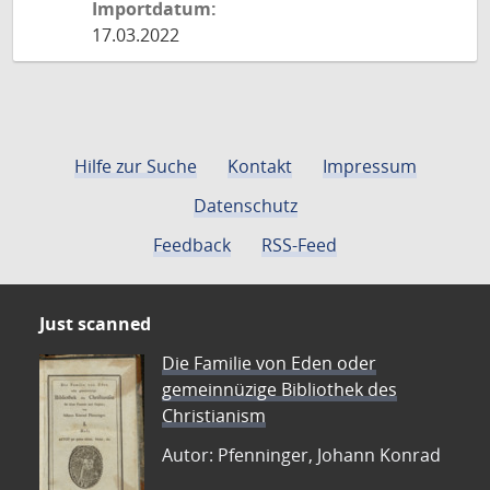
Importdatum:
17.03.2022
Hilfe zur Suche
Kontakt
Impressum
Datenschutz
Feedback
RSS-Feed
Just scanned
Die Familie von Eden oder
gemeinnüzige Bibliothek des
Christianism
Autor: Pfenninger, Johann Konrad