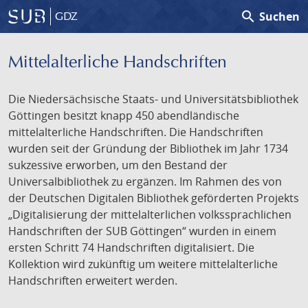
search
Suchen
GDZ
Mittelalterliche Handschriften
Die Niedersächsische Staats- und Universitätsbibliothek
Göttingen besitzt knapp 450 abendländische
mittelalterliche Handschriften. Die Handschriften
wurden seit der Gründung der Bibliothek im Jahr 1734
sukzessive erworben, um den Bestand der
Universalbibliothek zu ergänzen. Im Rahmen des von
der Deutschen Digitalen Bibliothek geförderten Projekts
„Digitalisierung der mittelalterlichen volkssprachlichen
Handschriften der SUB Göttingen“ wurden in einem
ersten Schritt 74 Handschriften digitalisiert. Die
Kollektion wird zukünftig um weitere mittelalterliche
Handschriften erweitert werden.