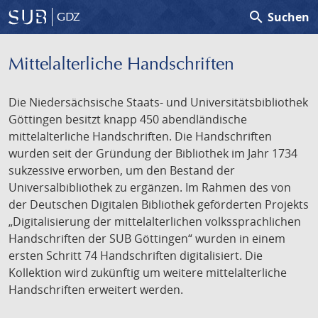
search
Suchen
GDZ
Mittelalterliche Handschriften
Die Niedersächsische Staats- und Universitätsbibliothek
Göttingen besitzt knapp 450 abendländische
mittelalterliche Handschriften. Die Handschriften
wurden seit der Gründung der Bibliothek im Jahr 1734
sukzessive erworben, um den Bestand der
Universalbibliothek zu ergänzen. Im Rahmen des von
der Deutschen Digitalen Bibliothek geförderten Projekts
„Digitalisierung der mittelalterlichen volkssprachlichen
Handschriften der SUB Göttingen“ wurden in einem
ersten Schritt 74 Handschriften digitalisiert. Die
Kollektion wird zukünftig um weitere mittelalterliche
Handschriften erweitert werden.