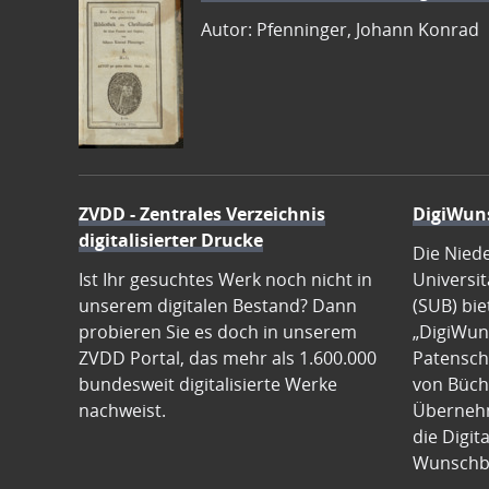
Autor: Pfenninger, Johann Konrad
ZVDD - Zentrales Verzeichnis
DigiWun
digitalisierter Drucke
Die Nied
Ist Ihr gesuchtes Werk noch nicht in
Universit
unserem digitalen Bestand? Dann
(SUB) bie
probieren Sie es doch in unserem
„DigiWun
ZVDD Portal, das mehr als 1.600.000
Patenscha
bundesweit digitalisierte Werke
von Büch
nachweist.
Übernehm
die Digit
Wunschb