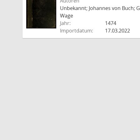
Autoren
Unbekannt; Johannes von Buch; Go
Wage
Jahr:
1474
Importdatum:
17.03.2022