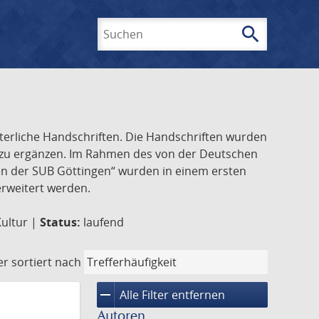
search
Suchen
lterliche Handschriften. Die Handschriften wurden
k zu ergänzen. Im Rahmen des von der Deutschen
ften der SUB Göttingen“ wurden in einem ersten
 erweitert werden.
Kultur |
Status:
laufend
er
sortiert nach
remove
Alle Filter entfernen
Autoren