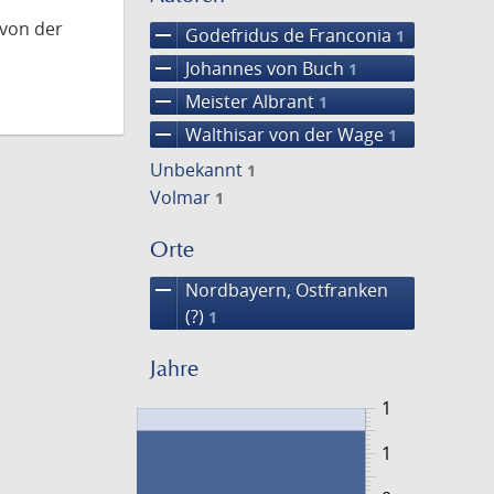
 von der
remove
Godefridus de Franconia
1
remove
Johannes von Buch
1
remove
Meister Albrant
1
remove
Walthisar von der Wage
1
Unbekannt
1
Volmar
1
Orte
remove
Nordbayern, Ostfranken
(?)
1
Jahre
1
1