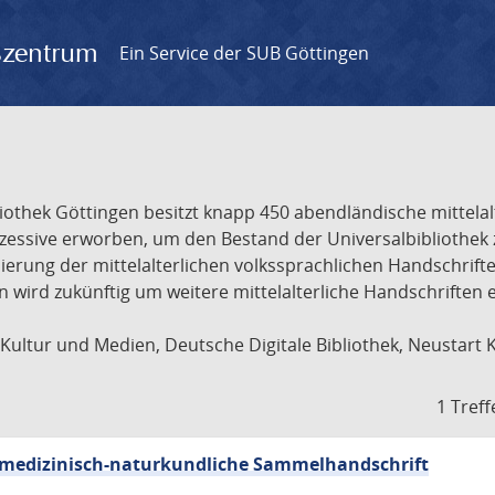
gszentrum
Ein Service der SUB Göttingen
liothek Göttingen besitzt knapp 450 abendländische mittela
ukzessive erworben, um den Bestand der Universalbibliothe
lisierung der mittelalterlichen volkssprachlichen Handschri
ion wird zukünftig um weitere mittelalterliche Handschriften
ultur und Medien, Deutsche Digitale Bibliothek, Neustart 
1 Treff
sch-medizinisch-naturkundliche Sammelhandschrift