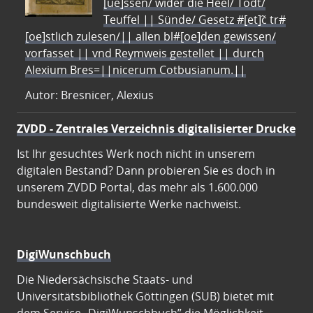
[ue]ssen/ wider die Heel/ Todt/
Teuffel || Sünde/ Gesetz #[et]c̃ tr#
[oe]stlich zulesen/|| allen bl#[oe]den gewissen/
vorfasset || vnd Reymweis gestellet || durch
Alexium Bres=||nicerum Cotbusianum.||
Autor: Bresnicer, Alexius
ZVDD - Zentrales Verzeichnis digitalisierter Drucke
Ist Ihr gesuchtes Werk noch nicht in unserem
digitalen Bestand? Dann probieren Sie es doch in
unserem ZVDD Portal, das mehr als 1.600.000
bundesweit digitalisierte Werke nachweist.
DigiWunschbuch
Die Niedersächsische Staats- und
Universitätsbibliothek Göttingen (SUB) bietet mit