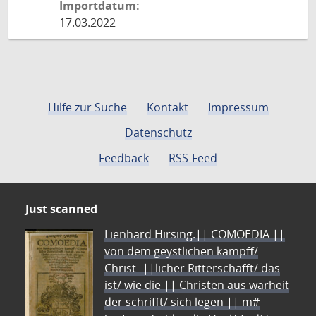
Importdatum:
17.03.2022
Hilfe zur Suche
Kontakt
Impressum
Datenschutz
Feedback
RSS-Feed
Just scanned
Lienhard Hirsing.|| COMOEDIA ||
von dem geystlichen kampff/
Christ=||licher Ritterschafft/ das
ist/ wie die || Christen aus warheit
der schrifft/ sich legen || m#