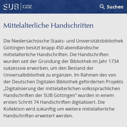
search
Suchen
GDZ
Mittelalterliche Handschriften
Die Niedersächsische Staats- und Universitätsbibliothek
Göttingen besitzt knapp 450 abendländische
mittelalterliche Handschriften. Die Handschriften
wurden seit der Gründung der Bibliothek im Jahr 1734
sukzessive erworben, um den Bestand der
Universalbibliothek zu ergänzen. Im Rahmen des von
der Deutschen Digitalen Bibliothek geförderten Projekts
„Digitalisierung der mittelalterlichen volkssprachlichen
Handschriften der SUB Göttingen“ wurden in einem
ersten Schritt 74 Handschriften digitalisiert. Die
Kollektion wird zukünftig um weitere mittelalterliche
Handschriften erweitert werden.