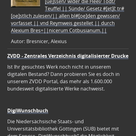
[ue]ssen/ wider die Heel/ Todt/
Teuffel || Sünde/ Gesetz #[et]c̃ tr#
[oe]stlich zulesen/|| allen bl#[oe]den gewissen/
vorfasset || vnd Reymweis gestellet || durch
Alexium Bres=||nicerum Cotbusianum.||
Autor: Bresnicer, Alexius
ZVDD - Zentrales Verzeichnis digitalisierter Drucke
Ist Ihr gesuchtes Werk noch nicht in unserem
digitalen Bestand? Dann probieren Sie es doch in
unserem ZVDD Portal, das mehr als 1.600.000
bundesweit digitalisierte Werke nachweist.
DigiWunschbuch
Die Niedersächsische Staats- und
Universitätsbibliothek Göttingen (SUB) bietet mit