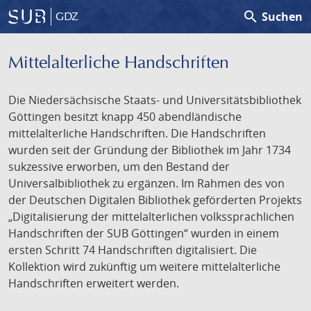
search
Suchen
GDZ
Mittelalterliche Handschriften
Die Niedersächsische Staats- und Universitätsbibliothek
Göttingen besitzt knapp 450 abendländische
mittelalterliche Handschriften. Die Handschriften
wurden seit der Gründung der Bibliothek im Jahr 1734
sukzessive erworben, um den Bestand der
Universalbibliothek zu ergänzen. Im Rahmen des von
der Deutschen Digitalen Bibliothek geförderten Projekts
„Digitalisierung der mittelalterlichen volkssprachlichen
Handschriften der SUB Göttingen“ wurden in einem
ersten Schritt 74 Handschriften digitalisiert. Die
Kollektion wird zukünftig um weitere mittelalterliche
Handschriften erweitert werden.