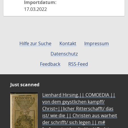
Importdatum:
17.03.2022
Hilfe zur Suche
Kontakt
Impressum
Datenschutz
Feedback
RSS-Feed
Just scanned
Lienhard Hirsing.|| COMOEDIA ||
von dem geystlichen kampff/
Christ=||licher Ritterschafft/ das
ist/ wie die || Christen aus warheit
der schrifft/ sich legen || m#