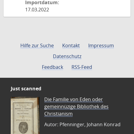
Importdatum:
17.03.2022
Hilfe zur Suche
Kontakt
Impressum
Datenschutz
Feedback
RSS-Feed
Just scanned
Die Familie von Eden oder
gemeinnüzige Bibliothek des
Christianism
Autor: Pfenninger, Johann Konrad