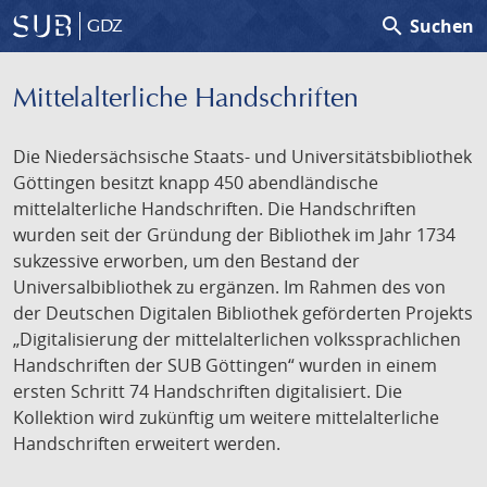
search
Suchen
GDZ
Mittelalterliche Handschriften
Die Niedersächsische Staats- und Universitätsbibliothek
Göttingen besitzt knapp 450 abendländische
mittelalterliche Handschriften. Die Handschriften
wurden seit der Gründung der Bibliothek im Jahr 1734
sukzessive erworben, um den Bestand der
Universalbibliothek zu ergänzen. Im Rahmen des von
der Deutschen Digitalen Bibliothek geförderten Projekts
„Digitalisierung der mittelalterlichen volkssprachlichen
Handschriften der SUB Göttingen“ wurden in einem
ersten Schritt 74 Handschriften digitalisiert. Die
Kollektion wird zukünftig um weitere mittelalterliche
Handschriften erweitert werden.